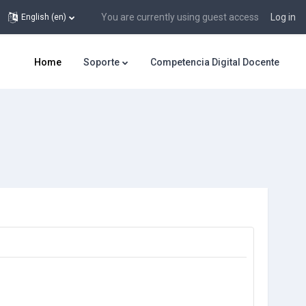
You are currently using guest access
Log in
English ‎(en)‎
Home
Soporte
Competencia Digital Docente