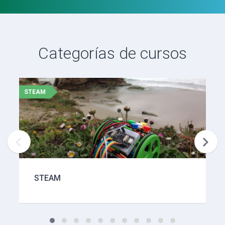
Categorías de cursos
STEAM
It


STEAM