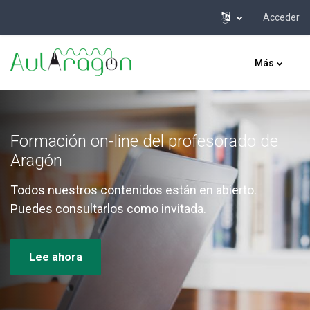
Acceder
Salta al contenido principal
Más
Formación on-line del profesorado de
Aragón
Todos nuestros contenidos están en abierto.
Puedes consultarlos como invitada.
Lee ahora