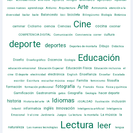
Arte
cosas nuevas
aprendizaje
Arduino
Arquitectura
Astronomía
atención a la
Baloncesto
bicicleta
diversidad
bailar
baile
bici
Bilingüismo
Biología
Botánica
Cine
cocina
caminar
Ciclismo
ciencia
Ciencias
cocinar
cultura
COMPETENCIA DIGITAL
Comunicación
Convivencia
correr
deporte
deportes
Dibujo
Deportes de montaña
Didáctica
Educación
Diseño
Docencia
Diseño gráfico
Ecología
Educación Física
educación emocional
Educación Especial
Educación inclusiva
el
electrónica
Enseñanza
cine
El deporte
electricidad
English
Enseñar
Escalada
Familia
filosofía
escribir
Escritura
escuchar música
esquí
feminismo
fotografía
formación
formación profesional
Fp
Francés
física
física y química
Gamificación
Gastronomía
Geografía
hacer deporte
gatos
Geología
Idiomas
historia
inclusión
Historia del arte
IA
iGUALDAD
Ilustración
inglés
Innovación
informatica
Infantil
Inteligencia artificial
Inteligencia
La música
la
Emocional
Ir al cine
Jardinería
Juegos
La lectura
la montaña
Lectura
leer
naturaleza
Las nuevas tecnologías
lengua