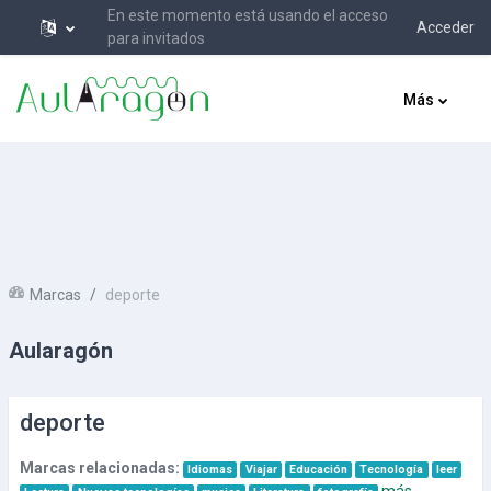
En este momento está usando el acceso
Acceder
para invitados
Salta al contenido principal
Más
Marcas
deporte
Aularagón
deporte
Marcas relacionadas:
Idiomas
Viajar
Educación
Tecnología
leer
más...