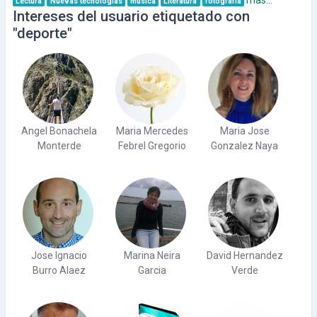
Lectura
Nuevas tecnologías
musica
Literatura
fotografía
Intereses del usuario etiquetado con
"deporte"
Angel Bonachela
Maria Mercedes
Maria Jose
Monterde
Febrel Gregorio
Gonzalez Naya
Jose Ignacio
Marina Neira
David Hernandez
Burro Alaez
Garcia
Verde