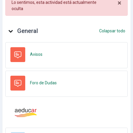
×
Lo sentimos, esta actividad está actualmente
Desc
oculta
Diagrama de temas
General
Colapsar todo
Foro
Avisos
Foro de Dudas