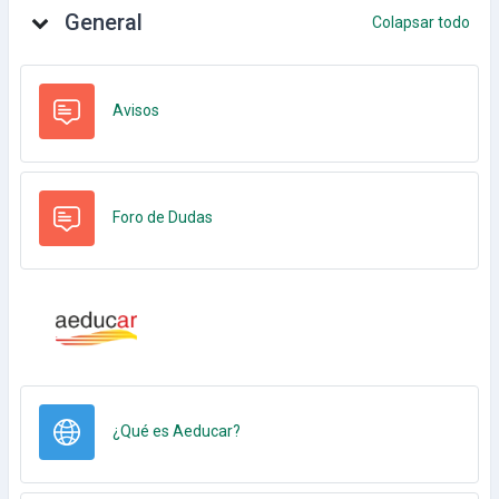
General
Colapsar todo
Foro
Avisos
Foro de Dudas
URL
¿Qué es Aeducar?