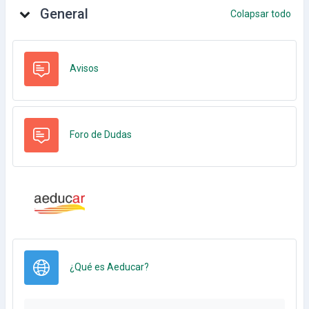
General
Colapsar todo
Foro
Avisos
Foro de Dudas
URL
¿Qué es Aeducar?