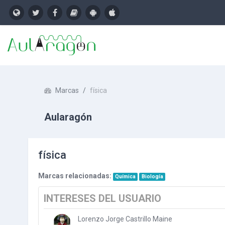
Salta al contenido principal
Marcas
física
Aularagón
física
Marcas relacionadas:
Química
Biología
INTERESES DEL USUARIO
Lorenzo Jorge Castrillo Maine