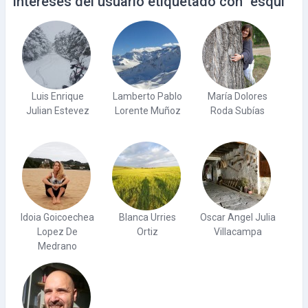
Intereses del usuario etiquetado con "esquí"
Luis Enrique
Lamberto Pablo
María Dolores
Julian Estevez
Lorente Muñoz
Roda Subías
Idoia Goicoechea
Blanca Urries
Oscar Angel Julia
Lopez De
Ortiz
Villacampa
Medrano