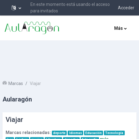
En este momento está usando el acceso
Acceder
para invitados
Salta al contenido principal
Más
Marcas
Viajar
Aularagón
Viajar
Marcas relacionadas:
deporte
Idiomas
Educación
Tecnología
más...