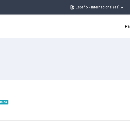
Español - Internacional ‎(es)‎
Pá
ísica