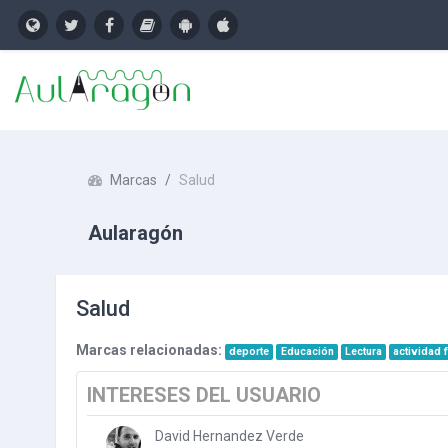
Salta al contenido principal
Marcas
Salud
Aularagón
Salud
Marcas relacionadas:
deporte
Educación
Lectura
actividad f
INTERESES DEL USUARIO
David Hernandez Verde