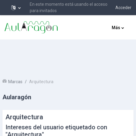
En este momento está usando el acceso
Acceder
para invitados
Salta al contenido principal
Más
Marcas
Arquitectura
Aularagón
Arquitectura
Intereses del usuario etiquetado con
"Arquitectura"