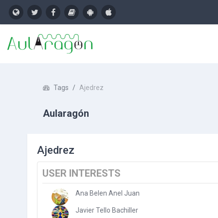
Skip to main content
Tags
Ajedrez
Aularagón
Ajedrez
USER INTERESTS
Ana Belen Anel Juan
Javier Tello Bachiller