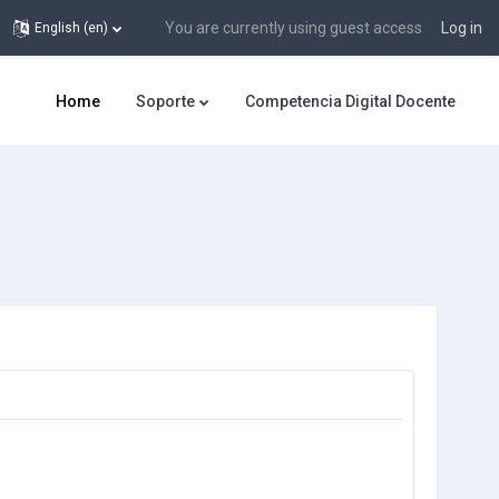
You are currently using guest access
Log in
English ‎(en)‎
Home
Soporte
Competencia Digital Docente