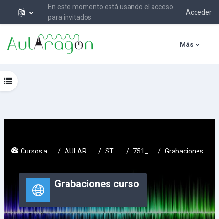
En este momento está usando el acceso
Acceder
para invitados
Salta al contenido principal
Más
Abrir índice del curso
Cursos activos
AULARAGON
STEAM
751_STC
Grabaciones curso
Grabaciones curso