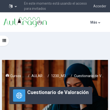
En este momento está usando el acceso
Acceder
para invitados
Salta al contenido principal
Más
Abrir índice del curso
Cursos activos
AULARAGON
1230_M3FEEPA
Cuestionario de Valoración
Cuestionario de Valoración