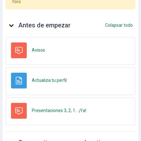
Desc
foro
Diagrama de temas
Antes de empezar
Colapsar todo
Foro
Avisos
Página
Actualiza tu perfil
Foro
Presentaciones 3, 2, 1... ¡Ya!