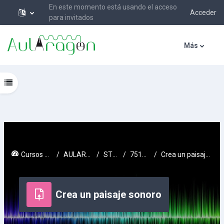
En este momento está usando el acceso
Acceder
para invitados
Salta al contenido principal
Más
Abrir índice del curso
Cursos activos
AULARAGON
STEAM
751_STC
Crea un paisaje sonoro
Crea un paisaje sonoro