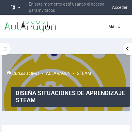
En este momento está usando el acceso
Acceder
para invitados
Salta al contenido principal
Más
Abrir índice del curso
Ab
Cursos activos
AULARAGON
STEAM
DISEÑA SITUACIONES DE APRENDIZAJE
STEAM
Diagrama de temas