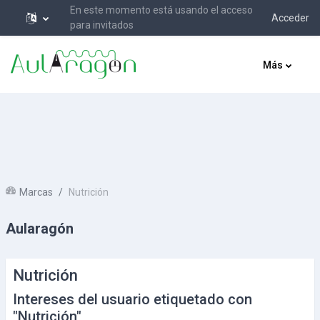
En este momento está usando el acceso
Acceder
para invitados
Salta al contenido principal
Más
Marcas
Nutrición
Aularagón
Nutrición
Intereses del usuario etiquetado con
"Nutrición"